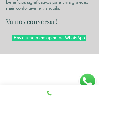
benefícios significativos para uma gravidez
mais confortável e tranquila.
Vamos conversar!
Envie uma mensagem no WhatsApp
Contato
Consultórios:
Largo do Machado, Rio de Janeiro (RJ).
Botafogo, Rio de Janeiro (RJ)
Ipanema, Rio de Janeiro (RJ)
Atendimento em empresas e em
domicílio.